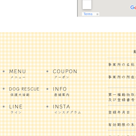
事業所の名称
MENU
COUPON
事業所の所在
メニュー
クーポン
INFO
DOG RESCUE
第一種動物取
保護犬活動
店舗案内
及び登録番号
LINE
INSTA
登録年月日
ライン
インスタグラム
有効期限の末