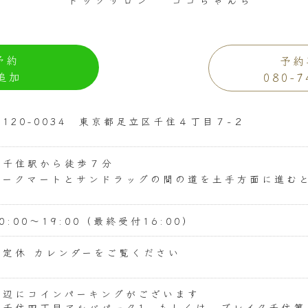
ドッグサロン
ココちゃんち
予約
予約
追加
080-7
〒120-0034 東京都足立区千住４丁目７−２
北千住駅から徒歩７分
ヨークマートとサンドラッグの間の道を土手方面に進む
0:00〜19:00（最終受付16:00）
不定休 カレンダーをご覧ください
周辺にコインパーキングがございます
（千住四丁目アルバパーク1 もしくは ブレイク千住第