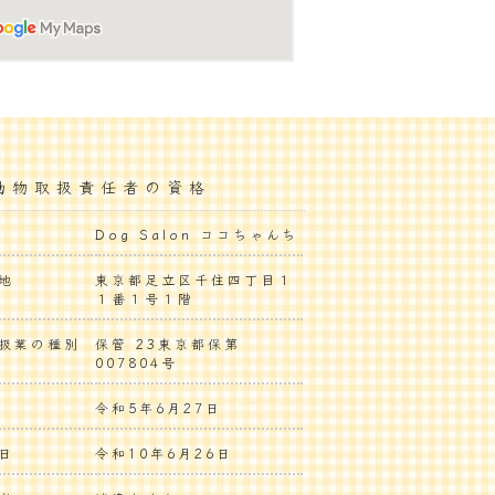
動物取扱責任者の資格
Dog Salon ココちゃんち
地
東京都足立区千住四丁目１
１番１号１階
扱業の種別
保管 23東京都保第
007804号
令和5年6月27日
日
令和10年6月26日