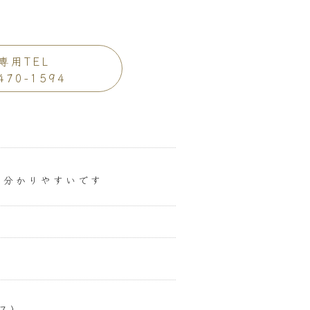
専用TEL
470-1594
と分かりやすいです
７）