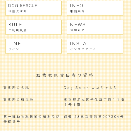
INFO
DOG RESCUE
保護犬活動
店舗案内
RULE
NEWS
ご利用規約
お知らせ
LINE
INSTA
ライン
インスタグラム
動物取扱責任者の資格
事業所の名称
Dog Salon ココちゃんち
事業所の所在地
東京都足立区千住四丁目１１番
１号１階
第一種動物取扱業の種別及び
保管 23東京都保第007804号
登録番号